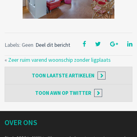
Labels: Geen
Deel dit bericht
«
Zeer ruim varend woonschip zonder ligplaats
TOON
LAATSTE ARTIKELEN
TOON
AWN OP TWITTER
OVER ONS