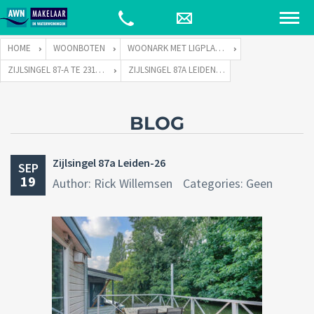
HOME
WOONBOTEN
WOONARK MET LIGPLAATS
ZIJLSINGEL 87-A TE 2315 KH LEIDEN
ZIJLSINGEL 87A LEIDEN-26
BLOG
Zijlsingel 87a Leiden-26
SEP
19
Author: Rick Willemsen
Categories: Geen