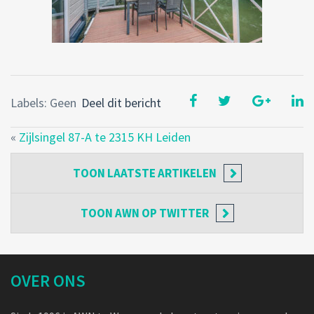
Labels: Geen
Deel dit bericht
«
Zijlsingel 87-A te 2315 KH Leiden
TOON
LAATSTE ARTIKELEN
TOON
AWN OP TWITTER
OVER ONS