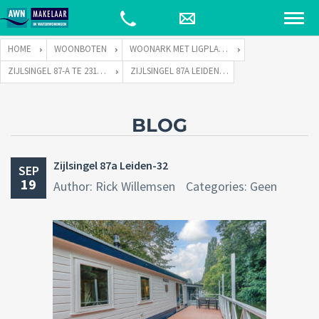
HOME
WOONBOTEN
WOONARK MET LIGPLAATS
ZIJLSINGEL 87-A TE 2315 KH LEIDEN
ZIJLSINGEL 87A LEIDEN-32
BLOG
Zijlsingel 87a Leiden-32
SEP
19
Author: Rick Willemsen
Categories: Geen