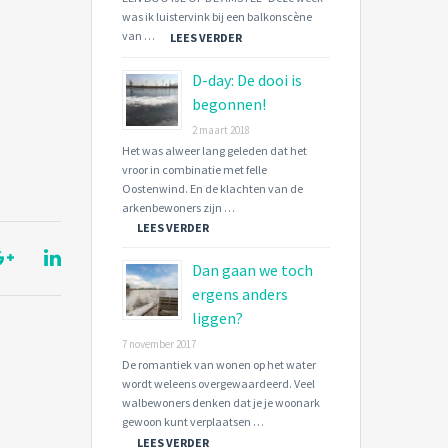
was ik luistervink bij een balkonscène
van …
LEES VERDER
D-day: De dooi is
begonnen!
2 maart 2018
Het was alweer lang geleden dat het
vroor in combinatie met felle
Oostenwind. En de klachten van de
arkenbewoners zijn …
LEES VERDER
Dan gaan we toch
ergens anders
liggen?
7 november 2017
De romantiek van wonen op het water
wordt weleens overgewaardeerd. Veel
walbewoners denken dat je je woonark
gewoon kunt verplaatsen …
LEES VERDER