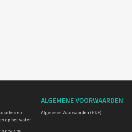
ALGEMENE VOORWAARDEN
oonarken en
Algemene Voorwaarden (PDF)
n op het water.
en ervaring