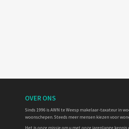
OVER ONS
Sinds 1996 is AWN te Weesp makelaar-taxateur in w
woonschepen. Steeds meer mensen kiezen voor wone
Het is onze missie om u met onze jarenlange kennis 