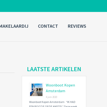
ADMIN LOGIN
MAKELAARDIJ
CONTACT
REVIEWS
Username
Password
Connect with:
LAATSTE ARTIKELEN
Woonboot Kopen
Forgot
SIGN IN
password?
Amsterdam
4 juni 2020
Remember me
Woonboot Kopen Amsterdam “IK HAD
EEN BOOTJE OP DE AMSTEL” Deze week