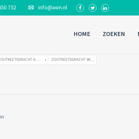
450 752
info@awn.nl
HOME
ZOEKEN
ZOUTKEETSGRACHT 6-K TE 1013 LC AMSTERDAM
ZOUTKEETSGRACHT 6K-16
en