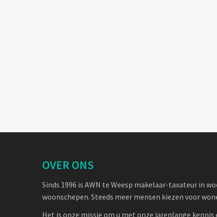
OVER ONS
Sinds 1996 is AWN te Weesp makelaar-taxateur in w
woonschepen. Steeds meer mensen kiezen voor wone
Het is onze missie om u met onze jarenlange kennis 