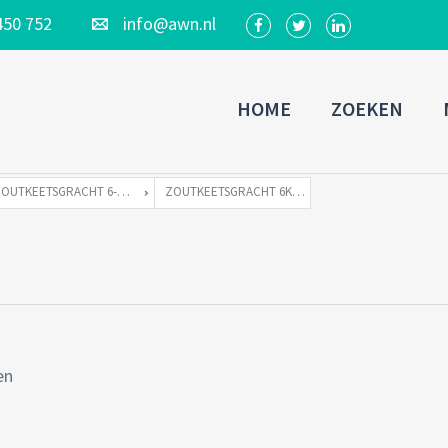
450 752
info@awn.nl
HOME
ZOEKEN
ZOUTKEETSGRACHT 6-K TE 1013 LC AMSTERDAM
ZOUTKEETSGRACHT 6K-19
en