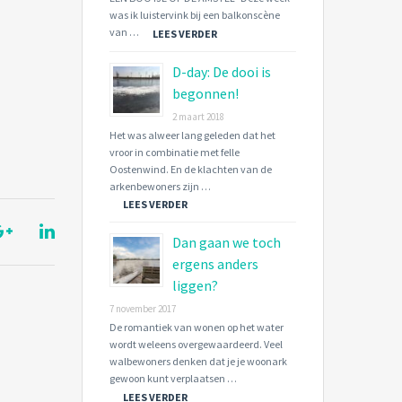
was ik luistervink bij een balkonscène
van …
LEES VERDER
D-day: De dooi is
begonnen!
2 maart 2018
Het was alweer lang geleden dat het
vroor in combinatie met felle
Oostenwind. En de klachten van de
arkenbewoners zijn …
LEES VERDER
Dan gaan we toch
ergens anders
liggen?
7 november 2017
De romantiek van wonen op het water
wordt weleens overgewaardeerd. Veel
walbewoners denken dat je je woonark
gewoon kunt verplaatsen …
LEES VERDER