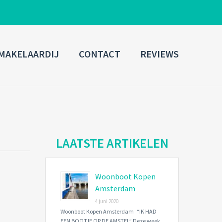
ADMIN LOGIN
MAKELAARDIJ
CONTACT
REVIEWS
Username
Password
Connect with:
LAATSTE ARTIKELEN
Woonboot Kopen
Forgot
SIGN IN
password?
Amsterdam
4 juni 2020
Remember me
Woonboot Kopen Amsterdam “IK HAD
EEN BOOTJE OP DE AMSTEL” Deze week