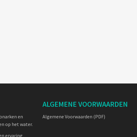
ALGEMENE VOORWAARDEN
oonarken en
Algemene Voorwaarden (PDF)
n op het water.
en ervaring