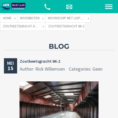
HOME
WOONBOTEN
WOONSCHIP MET LIGPLAATS
ZOUTKEETSGRACHT 6-K TE 1013 LC AMSTERDAM
ZOUTKEETSGRACHT 6K-2
BLOG
Zoutkeetsgracht 6K-2
MEI
15
Author: Rick Willemsen
Categories: Geen