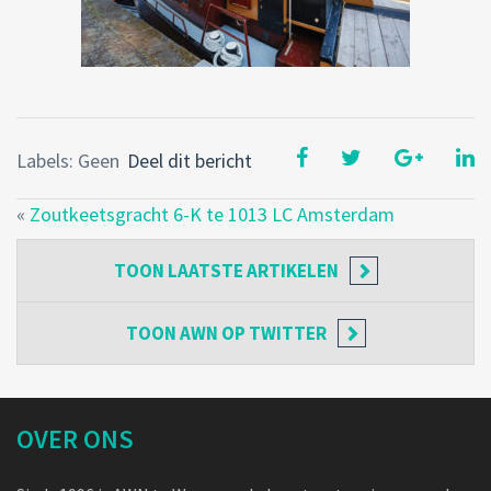
Labels: Geen
Deel dit bericht
«
Zoutkeetsgracht 6-K te 1013 LC Amsterdam
TOON
LAATSTE ARTIKELEN
TOON
AWN OP TWITTER
OVER ONS