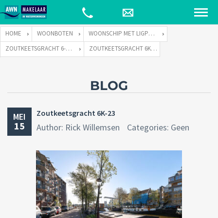
HOME
WOONBOTEN
WOONSCHIP MET LIGPLAATS
ZOUTKEETSGRACHT 6-K TE 1013 LC AMSTERDAM
ZOUTKEETSGRACHT 6K-23
BLOG
Zoutkeetsgracht 6K-23
MEI
15
Author: Rick Willemsen
Categories: Geen