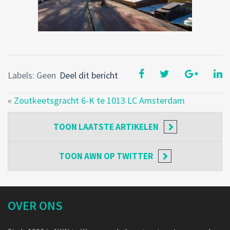
Labels: Geen
Deel dit bericht
«
Zoutkeetsgracht 6-K te 1013 LC Amsterdam
TOON
LAATSTE ARTIKELEN
TOON
AWN OP TWITTER
OVER ONS