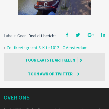
Labels: Geen
Deel dit bericht
«
Zoutkeetsgracht 6-K te 1013 LC Amsterdam
TOON
LAATSTE ARTIKELEN
TOON
AWN OP TWITTER
OVER ONS