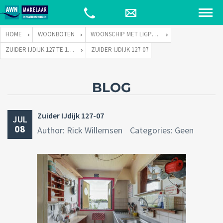
HOME
WOONBOTEN
WOONSCHIP MET LIGPLAATS
ZUIDER IJDIJK 127 TE 1095 KN AMSTERDAM
ZUIDER IJDIJK 127-07
BLOG
Zuider IJdijk 127-07
JUL
08
Author: Rick Willemsen
Categories: Geen