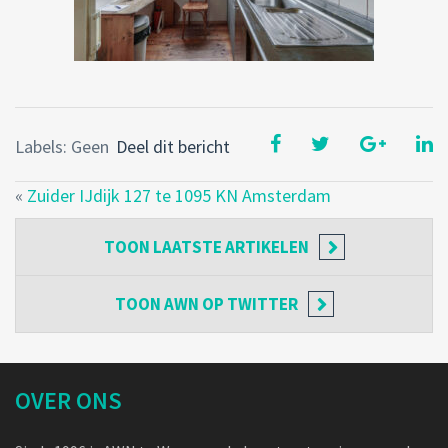
Labels: Geen
Deel dit bericht
«
Zuider IJdijk 127 te 1095 KN Amsterdam
TOON
LAATSTE ARTIKELEN
TOON
AWN OP TWITTER
OVER ONS