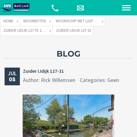
HOME
WOONBOTEN
WOONSCHIP MET LIGPLAATS
ZUIDER IJDIJK 127 TE 1095 KN AMSTERDAM
ZUIDER IJDIJK 127-31
BLOG
Zuider IJdijk 127-31
JUL
08
Author: Rick Willemsen
Categories: Geen