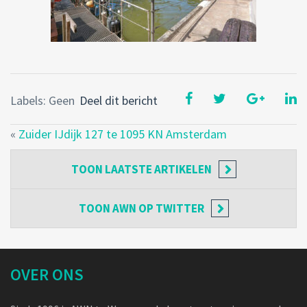
Labels: Geen
Deel dit bericht
«
Zuider IJdijk 127 te 1095 KN Amsterdam
TOON
LAATSTE ARTIKELEN
TOON
AWN OP TWITTER
OVER ONS