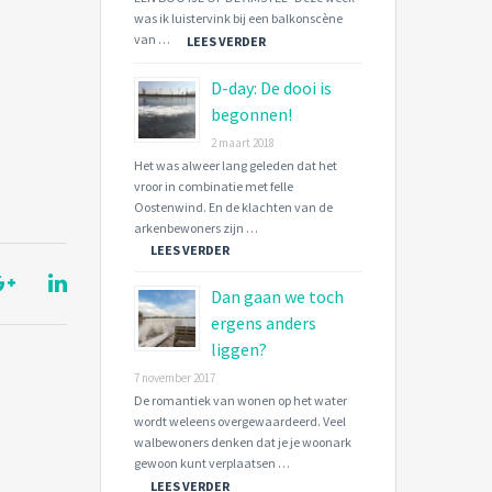
was ik luistervink bij een balkonscène
van …
LEES VERDER
D-day: De dooi is
begonnen!
2 maart 2018
Het was alweer lang geleden dat het
vroor in combinatie met felle
Oostenwind. En de klachten van de
arkenbewoners zijn …
LEES VERDER
Dan gaan we toch
ergens anders
liggen?
7 november 2017
De romantiek van wonen op het water
wordt weleens overgewaardeerd. Veel
walbewoners denken dat je je woonark
gewoon kunt verplaatsen …
LEES VERDER