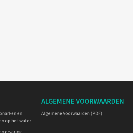
ALGEMENE VOORWAARDEN
oonarken en
Algemene Voorwaarden (PDF)
n op het water.
en ervaring