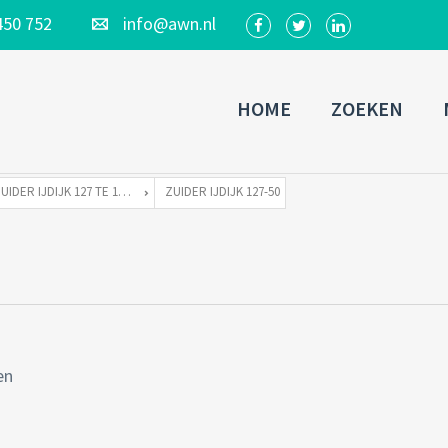
450 752
info@awn.nl
HOME
ZOEKEN
ZUIDER IJDIJK 127 TE 1095 KN AMSTERDAM
ZUIDER IJDIJK 127-50
en