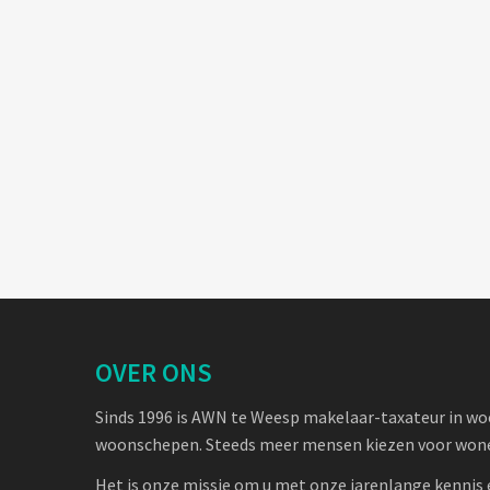
OVER ONS
Sinds 1996 is AWN te Weesp makelaar-taxateur in w
woonschepen. Steeds meer mensen kiezen voor wone
Het is onze missie om u met onze jarenlange kennis 