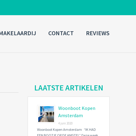
ADMIN LOGIN
MAKELAARDIJ
CONTACT
REVIEWS
Username
Password
Connect with:
LAATSTE ARTIKELEN
Woonboot Kopen
Forgot
SIGN IN
password?
Amsterdam
4 juni 2020
Remember me
Woonboot Kopen Amsterdam “IK HAD
EEN BOOTJE OP DE AMSTEL” Deze week