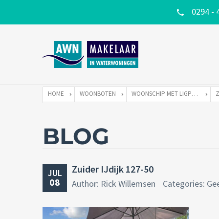
0294 - 
HOME
WOONBOTEN
WOONSCHIP MET LIGPLAATS
BLOG
Zuider IJdijk 127-50
JUL
08
Author: Rick Willemsen
Categories: Ge