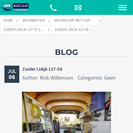
HOME
WOONBOTEN
WOONSCHIP MET LIGPLAATS
ZUIDER IJDIJK 127 TE 1095 KN AMSTERDAM
ZUIDER IJDIJK 127-58
BLOG
Zuider IJdijk 127-58
JUL
08
Author: Rick Willemsen
Categories: Geen