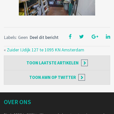
Labels: Geen
Deel dit bericht
«
Zuider IJdijk 127 te 1095 KN Amsterdam
TOON
LAATSTE ARTIKELEN
TOON
AWN OP TWITTER
OVER ONS