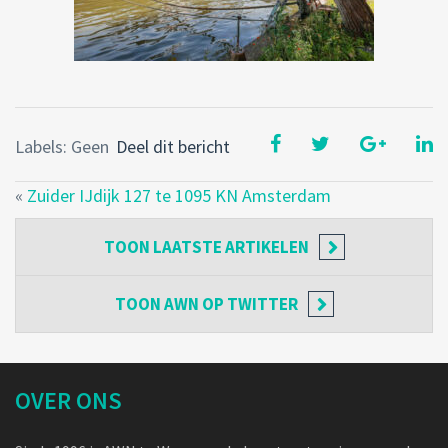
Labels: Geen
Deel dit bericht
«
Zuider IJdijk 127 te 1095 KN Amsterdam
TOON
LAATSTE ARTIKELEN
TOON
AWN OP TWITTER
OVER ONS