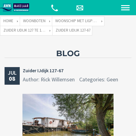
HOME
WOONBOTEN
WOONSCHIP MET LIGPLAATS
ZUIDER IJDIJK 127 TE 1095 KN AMSTERDAM
ZUIDER IJDIJK 127-67
BLOG
Zuider IJdijk 127-67
JUL
08
Author: Rick Willemsen
Categories: Geen