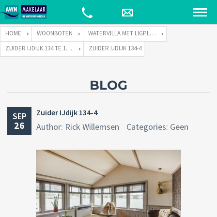
HOME
WOONBOTEN
WATERVILLA MET LIGPLAATS
ZUIDER IJDIJK 134 TE 1095 KN AMSTERDAM
ZUIDER IJDIJK 134-4
BLOG
Zuider IJdijk 134-4
SEP
26
Author: Rick Willemsen
Categories: Geen