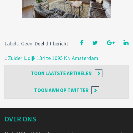
Labels: Geen
Deel dit bericht
«
Zuider IJdijk 134 te 1095 KN Amsterdam
TOON
LAATSTE ARTIKELEN
TOON
AWN OP TWITTER
OVER ONS