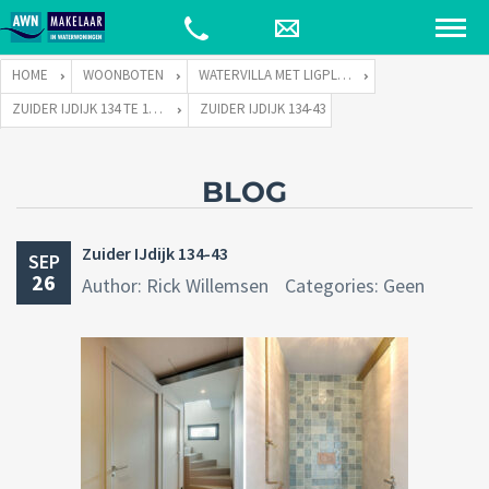
HOME
WOONBOTEN
WATERVILLA MET LIGPLAATS
ZUIDER IJDIJK 134 TE 1095 KN AMSTERDAM
ZUIDER IJDIJK 134-43
BLOG
Zuider IJdijk 134-43
SEP
26
Author: Rick Willemsen
Categories: Geen