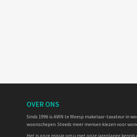
OVER ONS
Sinds 1996 is AWN te Weesp makelaar-taxateur in w
woonschepen. Steeds meer mensen kiezen voor wone
Het is onze missie om u met onze jarenlange kennis 