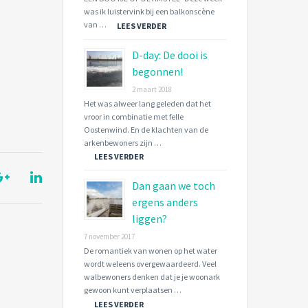
was ik luistervink bij een balkonscène
van …
LEES VERDER
D-day: De dooi is
begonnen!
2 maart 2018
Het was alweer lang geleden dat het
vroor in combinatie met felle
Oostenwind. En de klachten van de
arkenbewoners zijn …
LEES VERDER
Dan gaan we toch
ergens anders
liggen?
7 november 2017
De romantiek van wonen op het water
wordt weleens overgewaardeerd. Veel
walbewoners denken dat je je woonark
gewoon kunt verplaatsen …
LEES VERDER