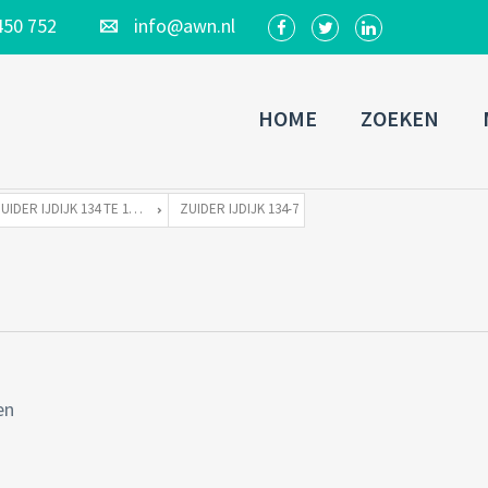
450 752
info@awn.nl
HOME
ZOEKEN
ZUIDER IJDIJK 134 TE 1095 KN AMSTERDAM
ZUIDER IJDIJK 134-7
en