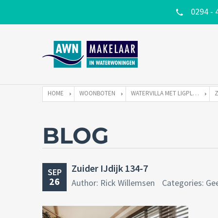
0294 - 
HOME
WOONBOTEN
WATERVILLA MET LIGPLAATS
BLOG
Zuider IJdijk 134-7
SEP
26
Author: Rick Willemsen
Categories: Ge