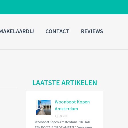
ADMIN LOGIN
MAKELAARDIJ
CONTACT
REVIEWS
Username
Password
Connect with:
LAATSTE ARTIKELEN
Woonboot Kopen
Forgot
SIGN IN
password?
Amsterdam
4 juni 2020
Remember me
Woonboot Kopen Amsterdam “IK HAD
EEN BOOTJE OP DE AMSTEL” Deze week