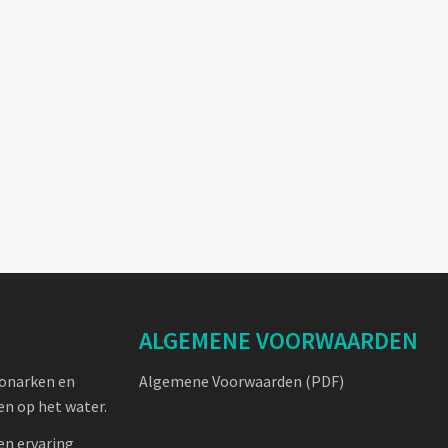
ALGEMENE VOORWAARDEN
oonarken en
Algemene Voorwaarden (PDF)
n op het water.
en ervaring