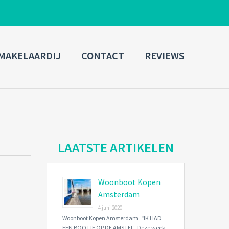
ADMIN LOGIN
MAKELAARDIJ
CONTACT
REVIEWS
Username
Password
Connect with:
LAATSTE ARTIKELEN
Woonboot Kopen
Forgot
SIGN IN
password?
Amsterdam
4 juni 2020
Remember me
Woonboot Kopen Amsterdam “IK HAD
EEN BOOTJE OP DE AMSTEL” Deze week