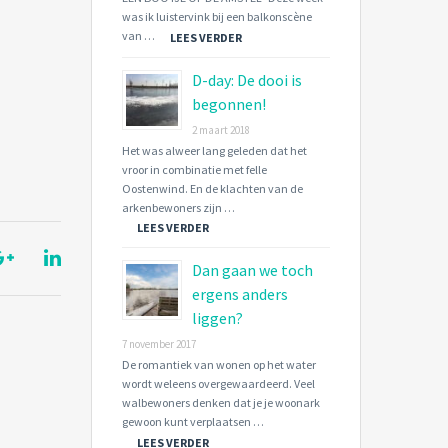
was ik luistervink bij een balkonscène
van …
LEES VERDER
D-day: De dooi is
begonnen!
2 maart 2018
Het was alweer lang geleden dat het
vroor in combinatie met felle
Oostenwind. En de klachten van de
arkenbewoners zijn …
LEES VERDER
Dan gaan we toch
ergens anders
liggen?
7 november 2017
De romantiek van wonen op het water
wordt weleens overgewaardeerd. Veel
walbewoners denken dat je je woonark
gewoon kunt verplaatsen …
LEES VERDER