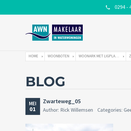
0294 - 
HOME
WOONBOTEN
WOONARK MET LIGPLAATS
BLOG
Zwarteweg_05
MEI
01
Author: Rick Willemsen
Categories: Ge