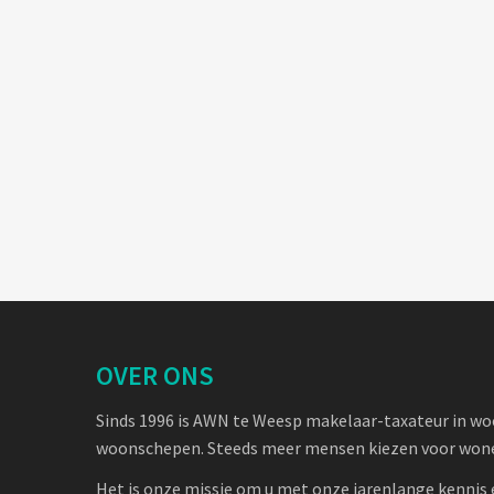
OVER ONS
Sinds 1996 is AWN te Weesp makelaar-taxateur in w
woonschepen. Steeds meer mensen kiezen voor wone
Het is onze missie om u met onze jarenlange kennis 