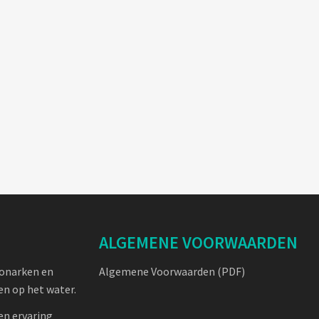
ALGEMENE VOORWAARDEN
oonarken en
Algemene Voorwaarden (PDF)
n op het water.
en ervaring