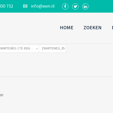
450 752
info@awn.nl
HOME
ZOEKEN
ZWARTEWEG 2 TE 6916 KC TOLKAMER
ZWARTEWEG_05
en