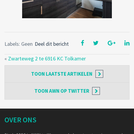
Labels: Geen
Deel dit bericht
«
Zwarteweg 2 te 6916 KC Tolkamer
TOON
LAATSTE ARTIKELEN
TOON
AWN OP TWITTER
OVER ONS