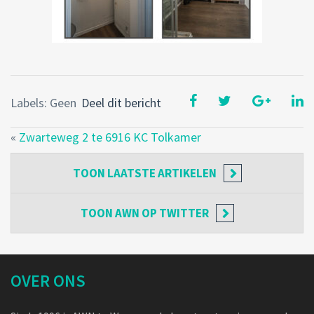
Labels: Geen
Deel dit bericht
«
Zwarteweg 2 te 6916 KC Tolkamer
TOON
LAATSTE ARTIKELEN
TOON
AWN OP TWITTER
OVER ONS