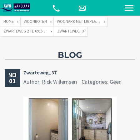
HOME
WOONBOTEN
WOONARK MET LIGPLAATS
ZWARTEWEG 2 TE 6916 KC TOLKAMER
ZWARTEWEG_37
BLOG
Zwarteweg_37
MEI
01
Author: Rick Willemsen
Categories: Geen