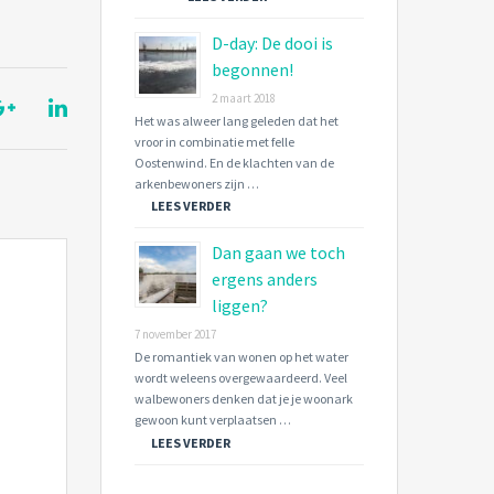
D-day: De dooi is
begonnen!
2 maart 2018
Het was alweer lang geleden dat het
vroor in combinatie met felle
Oostenwind. En de klachten van de
arkenbewoners zijn …
LEES VERDER
Dan gaan we toch
ergens anders
liggen?
7 november 2017
De romantiek van wonen op het water
wordt weleens overgewaardeerd. Veel
walbewoners denken dat je je woonark
gewoon kunt verplaatsen …
LEES VERDER