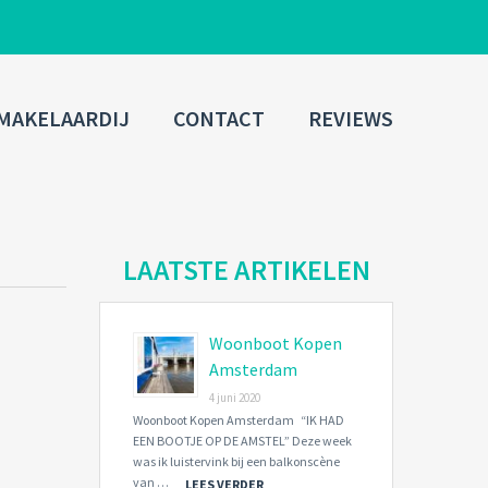
ADMIN LOGIN
MAKELAARDIJ
CONTACT
REVIEWS
Username
Password
LAATSTE ARTIKELEN
Connect with:
Woonboot Kopen
Amsterdam
Forgot
4 juni 2020
SIGN IN
password?
Woonboot Kopen Amsterdam “IK HAD
EEN BOOTJE OP DE AMSTEL” Deze week
Remember me
was ik luistervink bij een balkonscène
van …
LEES VERDER