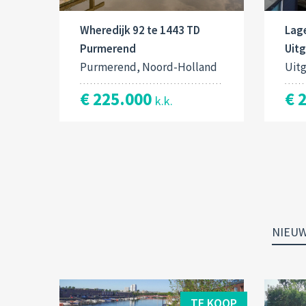
Lage
Wheredijk 92 te 1443 TD
Uit
Purmerend
Uit
Purmerend, Noord-Holland
€ 
€ 225.000
k.k.
NIEU
TE KOOP