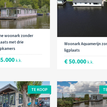
me woonark zonder
laats met drie
Woonark Aquamerijn zo
apkamers
ligplaats
45.000
€ 50.000
k.k.
k.k.
TE KOOP
T