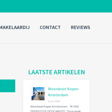
ADMIN LOGIN
MAKELAARDIJ
CONTACT
REVIEWS
Username
Password
Connect with:
LAATSTE ARTIKELEN
Woonboot Kopen
Forgot
SIGN IN
password?
Amsterdam
4 juni 2020
Remember me
Woonboot Kopen Amsterdam “IK HAD
EEN BOOTJE OP DE AMSTEL” Deze week