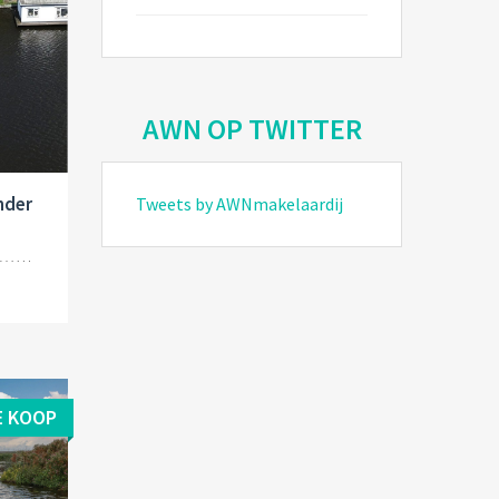
AWN OP TWITTER
nder
Tweets by AWNmakelaardij
E KOOP