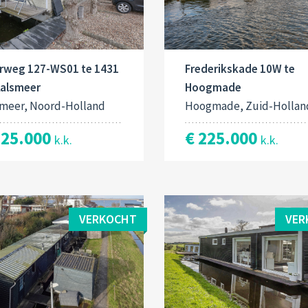
erweg 127-WS01 te 1431
Frederikskade 10W te
Aalsmeer
Hoogmade
smeer, Noord-Holland
Hoogmade, Zuid-Hollan
125.000
€ 225.000
k.k.
k.k.
VERKOCHT
VER