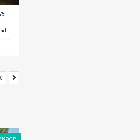
375
and
Next
6
E KOOP