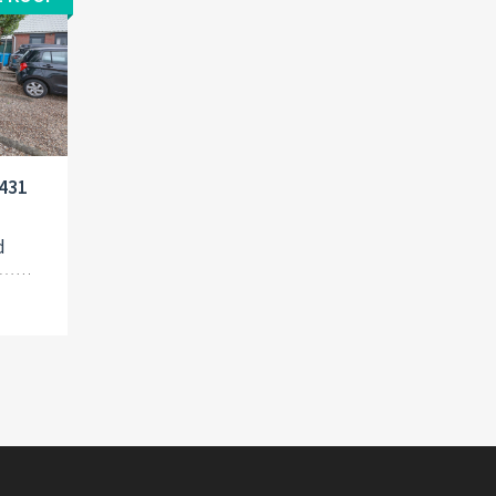
1431
d