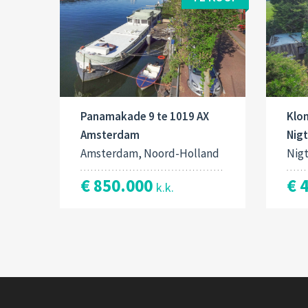
Panamakade 9 te 1019 AX
Klo
Amsterdam
Nig
Amsterdam, Noord-Holland
Nig
€ 850.000
€ 
k.k.