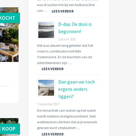
was ik luistervink bij een balkonscène
van …
LEES VERDER
KOCHT
D-day: De dooi is
begonnen!
2 maart 2018
Het was alweer lang geleden dat het
vroor in combinatie met felle
Oostenwind. En de klachten van de
arkenbewoners zijn …
LEES VERDER
Dan gaan we toch
ergens anders
liggen?
7 november 2017
De romantiek van wonen op het water
wordt weleens overgewaardeerd. Veel
walbewoners denken dat je je woonark
E KOOP
gewoon kunt verplaatsen …
LEES VERDER