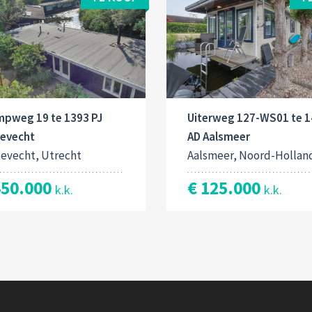
mpweg 19 te 1393 PJ
Uiterweg 127-WS01 te 
tevecht
AD Aalsmeer
tevecht, Utrecht
Aalsmeer, Noord-Hollan
450.000
€ 125.000
k.k.
k.k.