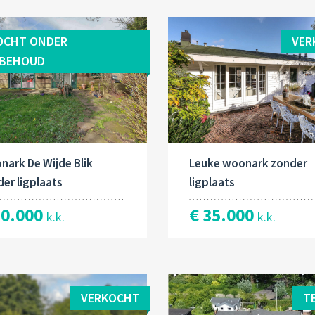
OCHT ONDER
VER
BEHOUD
nark De Wijde Blik
Leuke woonark zonder
er ligplaats
ligplaats
30.000
€ 35.000
k.k.
k.k.
VERKOCHT
T