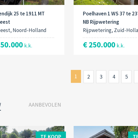
ndijk 25 te 1911 MT
Poelhaven 1 WS 37 te 2
geest
NB Rijpwetering
geest, Noord-Holland
Rijpwetering, Zuid-Holl
250.000
€ 250.000
k.k.
k.k.
1
2
3
4
5
W
AANBEVOLEN
TE KOOP
T