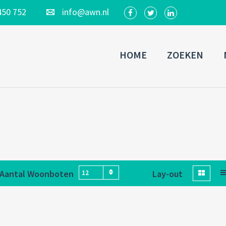
450 752
info@awn.nl
HOME
ZOEKEN
Aantal Woonboten
Lay-out
12