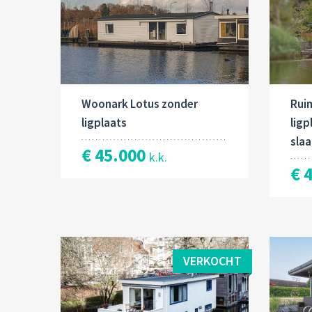
Woonark Lotus zonder
Rui
ligplaats
ligp
sla
€ 45.000
k.k.
€ 
VERKOCHT