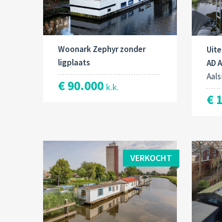
Woonark Zephyr zonder
Uit
ligplaats
AD 
Aal
€ 90.000
k.k.
€ 
VERKOCHT