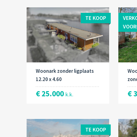
TE KOOP
VERK
VOOR
Woonark zonder ligplaats
Woo
12.20 x 4.60
zond
€ 25.000
€ 
k.k.
TE KOOP