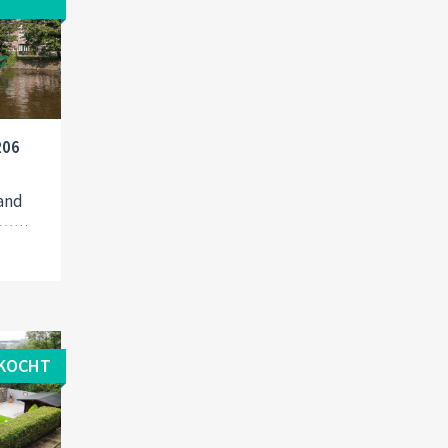
206
and
KOCHT