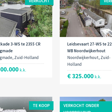
VERKOCHT
VER
tkade 3-WS te 2355 CR
Leidsevaart 27-WS te 2
gmade
WB Noordwijkerhout
gmade, Zuid-Holland
Noordwijkerhout, Zuid-
Holland
300.000
k.k.
€ 325.000
k.k.
TE KOOP
VERKOCHT ONDER