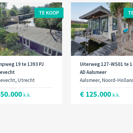
TE KOOP
T
mpweg 19 te 1393 PJ
Uiterweg 127-WS01 te 
tevecht
AD Aalsmeer
tevecht, Utrecht
Aalsmeer, Noord-Hollan
450.000
€ 125.000
k.k.
k.k.