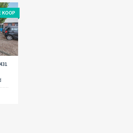
E KOOP
1431
d