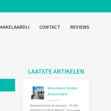
ADMIN LOGIN
MAKELAARDIJ
CONTACT
REVIEWS
Username
Password
Connect with:
LAATSTE ARTIKELEN
Woonboot Kopen
Forgot
SIGN IN
password?
Amsterdam
4 juni 2020
Remember me
Woonboot Kopen Amsterdam “IK HAD
EEN BOOTJE OP DE AMSTEL” Deze week