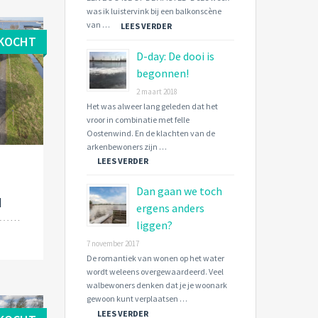
was ik luistervink bij een balkonscène
van …
LEES VERDER
KOCHT
D-day: De dooi is
begonnen!
2 maart 2018
Het was alweer lang geleden dat het
vroor in combinatie met felle
Oostenwind. En de klachten van de
arkenbewoners zijn …
LEES VERDER
Dan gaan we toch
d
ergens anders
liggen?
7 november 2017
De romantiek van wonen op het water
wordt weleens overgewaardeerd. Veel
walbewoners denken dat je je woonark
gewoon kunt verplaatsen …
LEES VERDER