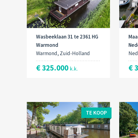
Wasbeeklaan 31 te 2361 HG
Maas
Warmond
Ned
Warmond, Zuid-Holland
Ned
€ 325.000
€ 
k.k.
TE KOOP