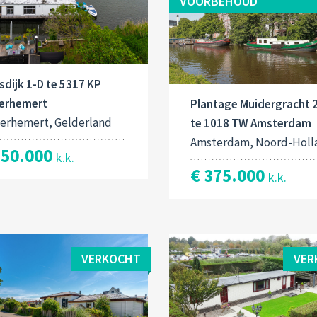
VOORBEHOUD
dijk 1-D te 5317 KP
erhemert
Plantage Muidergracht 
erhemert, Gelderland
te 1018 TW Amsterdam
Amsterdam, Noord-Holl
350.000
k.k.
€ 375.000
k.k.
VERKOCHT
VER