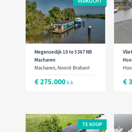
VERKOCHT
Vlie
Megensedijk 10 te 5367 NB
Hoo
Macharen
Hoo
Macharen, Noord-Brabant
€ 
€ 275.000
k.k.
TE KOOP