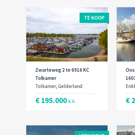
TE KOOP
Zwarteweg 2 te 6916 KC
Oost
Tolkamer
160
Tolkamer, Gelderland
Enk
€ 195.000
€ 
k.k.