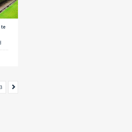
 te
d
Next
3