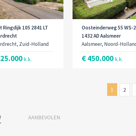
 Ringdijk 105 2841 LT
Oosteinderweg 55 WS-2
rdrecht
1432 AD Aalsmeer
rdrecht, Zuid-Holland
Aalsmeer, Noord-Hollan
425.000
€ 450.000
k.k.
k.k.
1
2
W
AANBEVOLEN