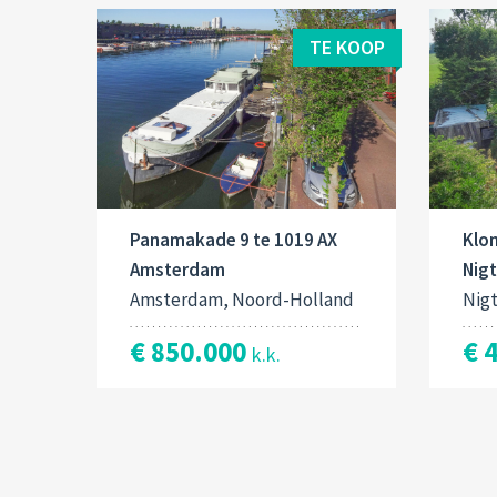
TE KOOP
Panamakade 9 te 1019 AX
Klo
Amsterdam
Nig
Amsterdam, Noord-Holland
Nig
€ 850.000
€ 
k.k.