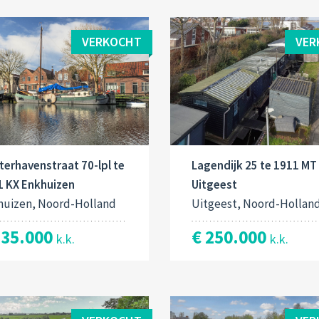
VERKOCHT
VER
Lagendijk 25 te 1911 MT
erhavenstraat 70-lpl te
Uitgeest
1 KX Enkhuizen
Uitgeest, Noord-Hollan
huizen, Noord-Holland
€ 250.000
235.000
k.k.
k.k.