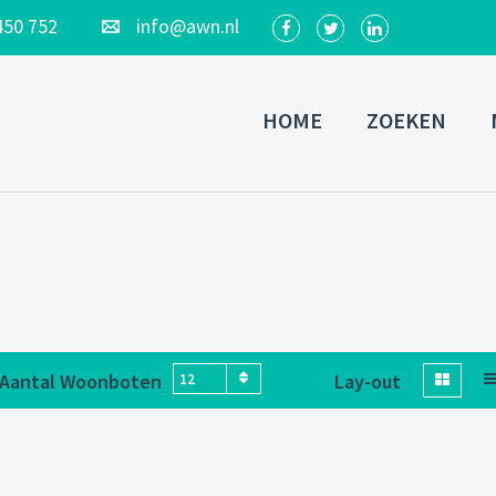
450 752
info@awn.nl
HOME
ZOEKEN
Aantal Woonboten
Lay-out
12