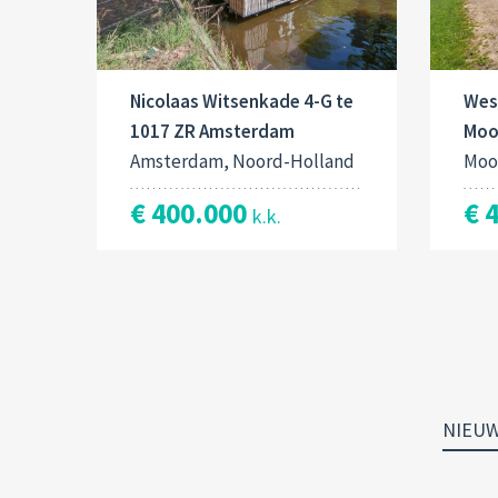
Nicolaas Witsenkade 4-G te
West
1017 ZR Amsterdam
Moo
Amsterdam, Noord-Holland
Moo
€ 400.000
€ 
k.k.
NIEU