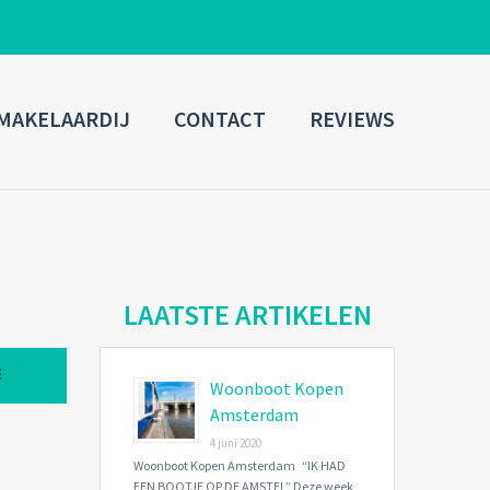
ADMIN LOGIN
MAKELAARDIJ
CONTACT
REVIEWS
Username
Password
Connect with:
LAATSTE ARTIKELEN
Woonboot Kopen
Forgot
SIGN IN
password?
Amsterdam
4 juni 2020
Remember me
Woonboot Kopen Amsterdam “IK HAD
EEN BOOTJE OP DE AMSTEL” Deze week