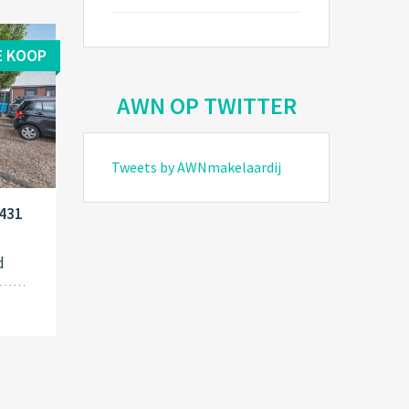
E KOOP
AWN OP TWITTER
Tweets by AWNmakelaardij
1431
d