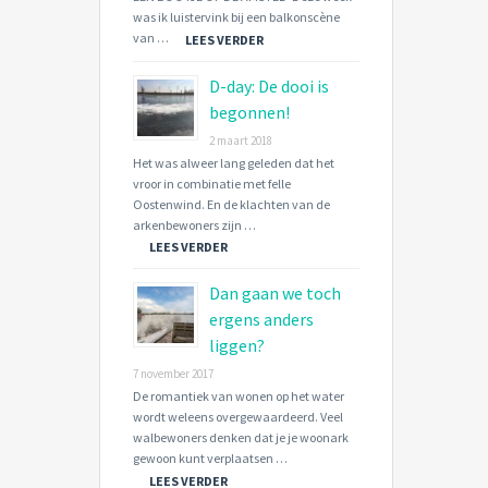
was ik luistervink bij een balkonscène
van …
LEES VERDER
D-day: De dooi is
begonnen!
2 maart 2018
Het was alweer lang geleden dat het
vroor in combinatie met felle
Oostenwind. En de klachten van de
arkenbewoners zijn …
LEES VERDER
Dan gaan we toch
ergens anders
liggen?
7 november 2017
De romantiek van wonen op het water
wordt weleens overgewaardeerd. Veel
walbewoners denken dat je je woonark
gewoon kunt verplaatsen …
LEES VERDER