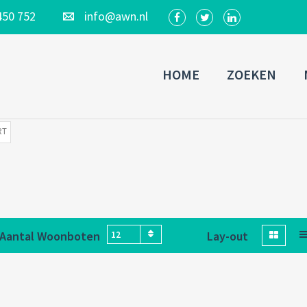
450 752
info@awn.nl
HOME
ZOEKEN
RT
Aantal Woonboten
Lay-out
12