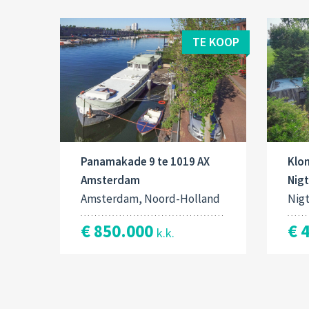
TE KOOP
Panamakade 9 te 1019 AX
Klo
Amsterdam
Nig
Amsterdam, Noord-Holland
Nig
€ 850.000
€ 
k.k.