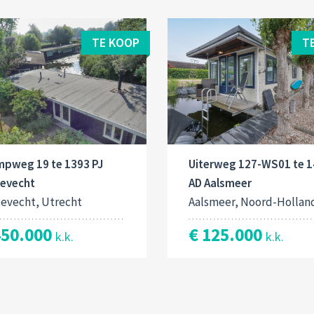
TE KOOP
T
mpweg 19 te 1393 PJ
Uiterweg 127-WS01 te 
tevecht
AD Aalsmeer
tevecht, Utrecht
Aalsmeer, Noord-Hollan
450.000
€ 125.000
k.k.
k.k.