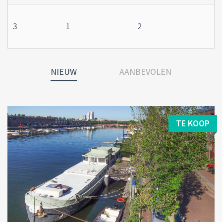
3
1
2
NIEUW
AANBEVOLEN
TE KOOP