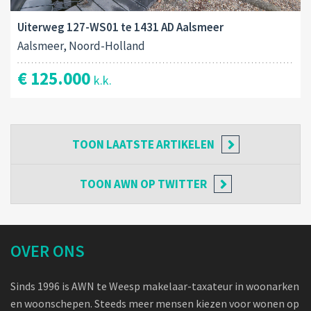
Uiterweg 127-WS01 te 1431 AD Aalsmeer
Aalsmeer, Noord-Holland
€ 125.000
k.k.
TOON
LAATSTE ARTIKELEN
TOON
AWN OP TWITTER
OVER ONS
Sinds 1996 is AWN te Weesp makelaar-taxateur in woonarken
en woonschepen. Steeds meer mensen kiezen voor wonen op