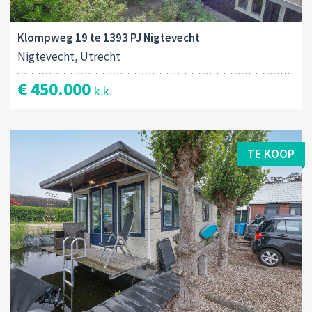
Klompweg 19 te 1393 PJ Nigtevecht
Nigtevecht, Utrecht
€ 450.000
k.k.
TE KOOP