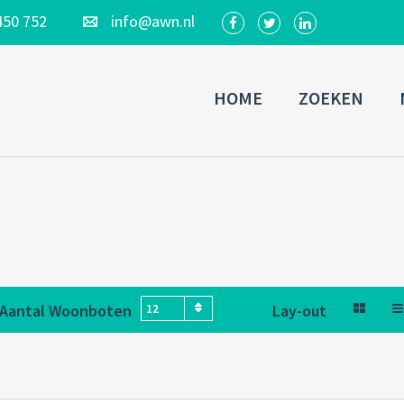
450 752
info@awn.nl
HOME
ZOEKEN
Aantal Woonboten
Lay-out
12