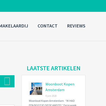
ADMIN LOGIN
MAKELAARDIJ
CONTACT
REVIEWS
Username
Password
Connect with:
LAATSTE ARTIKELEN
Woonboot Kopen
Forgot
SIGN IN
password?
Amsterdam
4 juni 2020
Remember me
Woonboot Kopen Amsterdam “IK HAD
EEN BOOTJE OP DE AMSTEL” Deze week