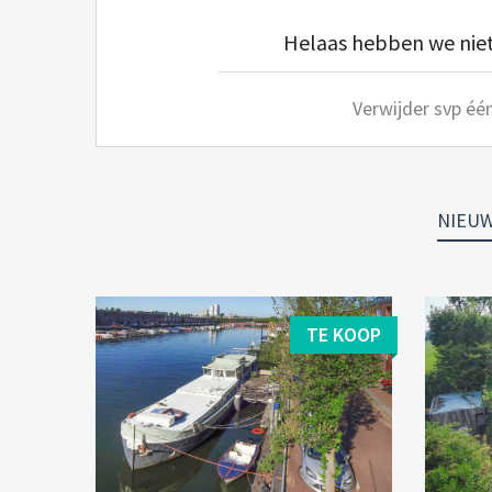
Helaas hebben we niets
Verwijder svp één
NIEU
TE KOOP