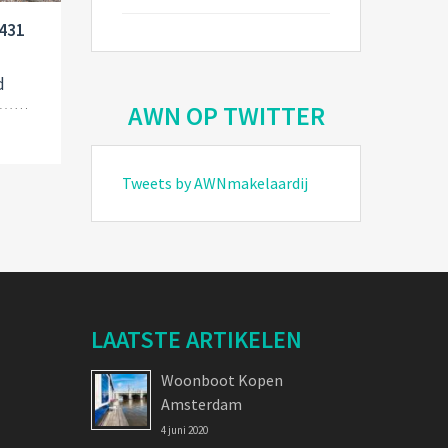
1431
d
AWN OP TWITTER
Tweets by AWNmakelaardij
LAATSTE ARTIKELEN
Woonboot Kopen
Amsterdam
4 juni 2020