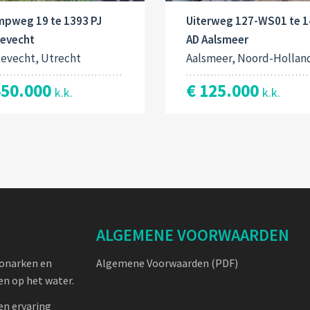
mpweg 19 te 1393 PJ
Uiterweg 127-WS01 te 
tevecht
AD Aalsmeer
tevecht, Utrecht
Aalsmeer, Noord-Hollan
450.000
€ 125.000
k.k.
k.k.
ALGEMENE VOORWAARDEN
oonarken en
Algemene Voorwaarden (PDF)
n op het water.
en ervaring