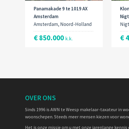
Panamakade 9 te 1019 AX
Klo
Amsterdam
Nig
Amsterdam, Noord-Holland
Nig
€ 850.000
€ 
k.k.
OVER ONS
Sinds 1996 is AWN te Weesp makelaar-taxateur in w
woonschepen. Steeds meer mensen kiezen voor wone
Het is onze missie om u met onze jarenlange kennis 