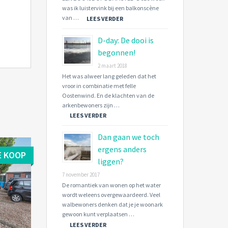
was ik luistervink bij een balkonscène
van …
LEES VERDER
D-day: De dooi is
begonnen!
2 maart 2018
Het was alweer lang geleden dat het
vroor in combinatie met felle
Oostenwind. En de klachten van de
arkenbewoners zijn …
LEES VERDER
Dan gaan we toch
ergens anders
E KOOP
liggen?
7 november 2017
De romantiek van wonen op het water
wordt weleens overgewaardeerd. Veel
walbewoners denken dat je je woonark
gewoon kunt verplaatsen …
LEES VERDER