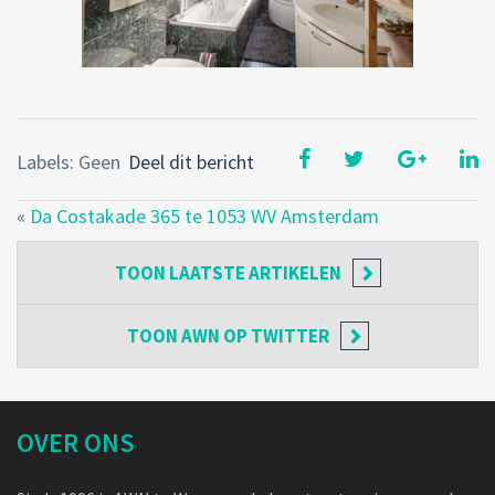
Labels: Geen
Deel dit bericht
«
Da Costakade 365 te 1053 WV Amsterdam
TOON
LAATSTE ARTIKELEN
TOON
AWN OP TWITTER
OVER ONS