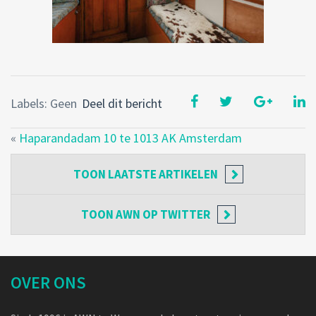
Labels: Geen
Deel dit bericht
«
Haparandadam 10 te 1013 AK Amsterdam
TOON
LAATSTE ARTIKELEN
TOON
AWN OP TWITTER
OVER ONS