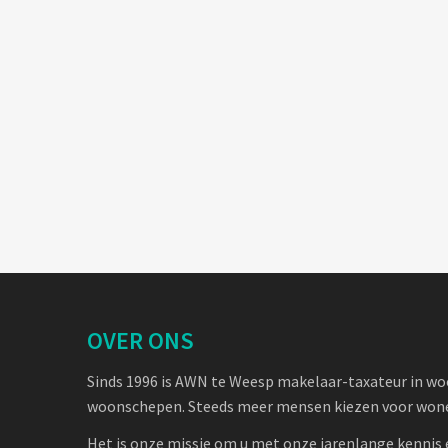
OVER ONS
Sinds 1996 is AWN te Weesp makelaar-taxateur in w
woonschepen. Steeds meer mensen kiezen voor wone
Het is onze missie om u met onze jarenlange kennis 