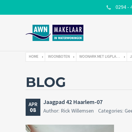
0294 - 
HOME
WOONBOTEN
WOONARK MET LIGPLAATS
BLOG
Jaagpad 42 Haarlem-07
APR
08
Author: Rick Willemsen
Categories: Ge