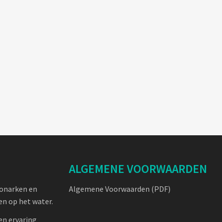
ALGEMENE VOORWAARDEN
oonarken en
Algemene Voorwaarden (PDF)
n op het water.
en ervaring