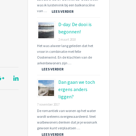
was ik luistervink bij een balkonscène
van …
LEES VERDER
D-day: De dooi is
begonnen!
2 maart 2018
Het was alweer lang geleden dat het
vroor in combinatie met felle
Oostenwind. En de klachten van de
arkenbewoners zijn …
LEES VERDER
Dan gaan we toch
ergens anders
liggen?
7 november 2017
De romantiek van wonen op het water
wordt weleens overgewaardeerd. Veel
walbewoners denken dat je je woonark
gewoon kunt verplaatsen …
LEES VERDER