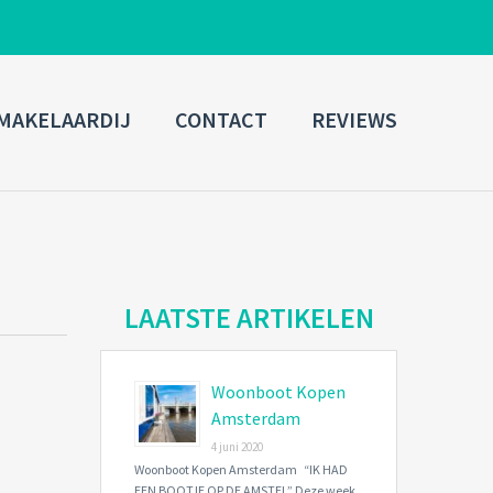
ADMIN LOGIN
MAKELAARDIJ
CONTACT
REVIEWS
Username
Password
Connect with:
LAATSTE ARTIKELEN
Woonboot Kopen
Forgot
SIGN IN
password?
Amsterdam
4 juni 2020
Remember me
Woonboot Kopen Amsterdam “IK HAD
EEN BOOTJE OP DE AMSTEL” Deze week