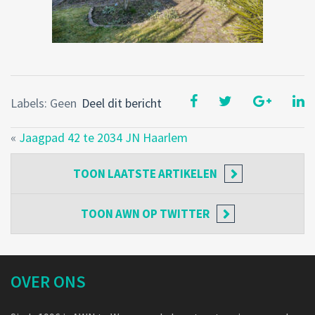
Labels: Geen
Deel dit bericht
«
Jaagpad 42 te 2034 JN Haarlem
TOON
LAATSTE ARTIKELEN
TOON
AWN OP TWITTER
OVER ONS