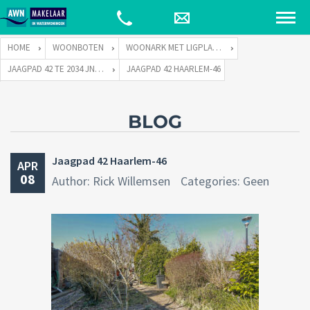
HOME
WOONBOTEN
WOONARK MET LIGPLAATS
JAAGPAD 42 TE 2034 JN HAARLEM
JAAGPAD 42 HAARLEM-46
BLOG
Jaagpad 42 Haarlem-46
APR
08
Author: Rick Willemsen
Categories: Geen