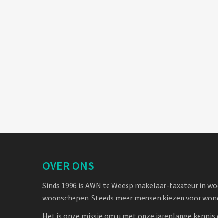
OVER ONS
Sinds 1996 is AWN te Weesp makelaar-taxateur in w
woonschepen. Steeds meer mensen kiezen voor wone
Het is onze missie om u met onze jarenlange kennis 