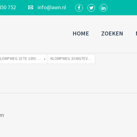
450 752
info@awn.nl
HOME
ZOEKEN
KLOMPWEG 33 TE 1393 PJ NIGTEVECHT
KLOMPWEG 33 NIGTEVECHT-19
en