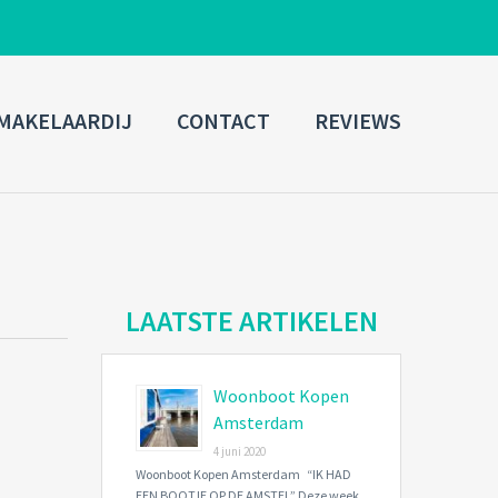
ADMIN LOGIN
MAKELAARDIJ
CONTACT
REVIEWS
Username
Password
Connect with:
LAATSTE ARTIKELEN
Woonboot Kopen
Forgot
SIGN IN
password?
Amsterdam
4 juni 2020
Remember me
Woonboot Kopen Amsterdam “IK HAD
EEN BOOTJE OP DE AMSTEL” Deze week