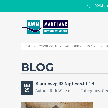
0294 - 
HOME
WOONBOTEN
WOONARK MET LIGPLAATS
BLOG
Klompweg 33 Nigtevecht-19
MEI
25
Author: Rick Willemsen
Categories: Ge