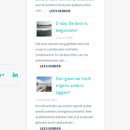
was ik luistervink bij een balkonscène
van …
LEES VERDER
D-day: De dooi is
begonnen!
2 maart 2018
Het was alweer lang geleden dat het
vroor in combinatie met felle
Oostenwind. En de klachten van de
arkenbewoners zijn …
LEES VERDER
Dan gaan we toch
ergens anders
liggen?
7 november 2017
De romantiek van wonen op het water
wordt weleens overgewaardeerd. Veel
walbewoners denken dat je je woonark
gewoon kunt verplaatsen …
LEES VERDER