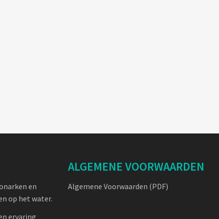
ALGEMENE VOORWAARDEN
oonarken en
Algemene Voorwaarden (PDF)
n op het water.
en ervaring