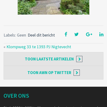
Labels: Geen
Deel dit bericht
«
Klompweg 33 te 1393 PJ Nigtevecht
TOON
LAATSTE ARTIKELEN
TOON
AWN OP TWITTER
OVER ONS