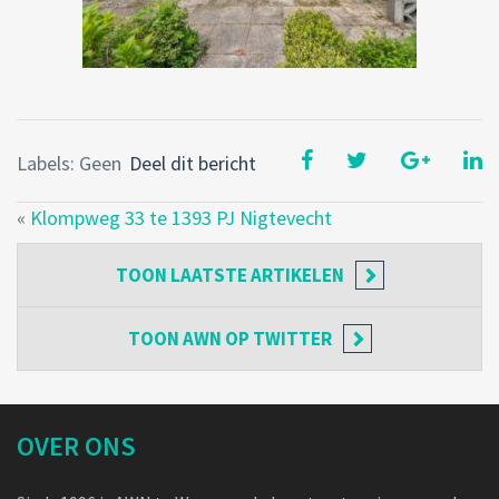
Labels: Geen
Deel dit bericht
«
Klompweg 33 te 1393 PJ Nigtevecht
TOON
LAATSTE ARTIKELEN
TOON
AWN OP TWITTER
OVER ONS