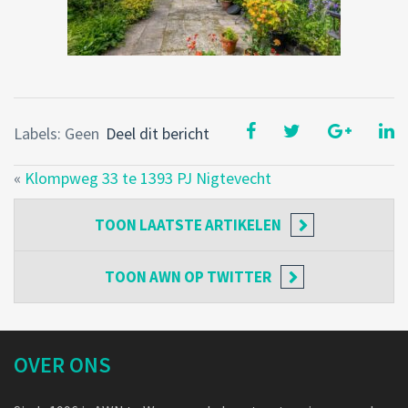
Labels: Geen
Deel dit bericht
«
Klompweg 33 te 1393 PJ Nigtevecht
TOON
LAATSTE ARTIKELEN
TOON
AWN OP TWITTER
OVER ONS