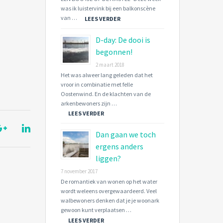
was ik luistervink bij een balkonscène
van …
LEES VERDER
D-day: De dooi is
begonnen!
2 maart 2018
Het was alweer lang geleden dat het
vroor in combinatie met felle
Oostenwind. En de klachten van de
arkenbewoners zijn …
LEES VERDER
Dan gaan we toch
ergens anders
liggen?
7 november 2017
De romantiek van wonen op het water
wordt weleens overgewaardeerd. Veel
walbewoners denken dat je je woonark
gewoon kunt verplaatsen …
LEES VERDER