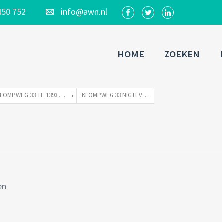
450 752
info@awn.nl
HOME
ZOEKEN
KLOMPWEG 33 TE 1393 PJ NIGTEVECHT
KLOMPWEG 33 NIGTEVECHT-47
en