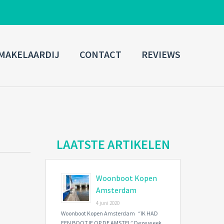
ADMIN LOGIN
MAKELAARDIJ
CONTACT
REVIEWS
Username
Password
Connect with:
LAATSTE ARTIKELEN
Woonboot Kopen
Forgot
SIGN IN
password?
Amsterdam
4 juni 2020
Remember me
Woonboot Kopen Amsterdam “IK HAD
EEN BOOTJE OP DE AMSTEL” Deze week