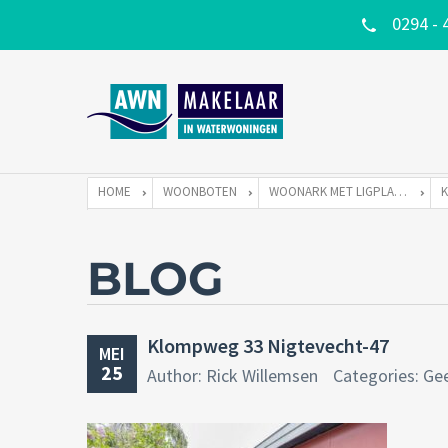
0294 - 
HOME
WOONBOTEN
WOONARK MET LIGPLAATS
BLOG
Klompweg 33 Nigtevecht-47
MEI
25
Author: Rick Willemsen
Categories: Ge