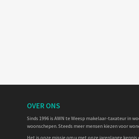
OVER ONS
Sinds 1996 is AWN te Weesp makelaar-taxateur in w
woonschepen. Steeds meer mensen kiezen voor wone
Het is onze missie om u met onze jarenlange kennis 