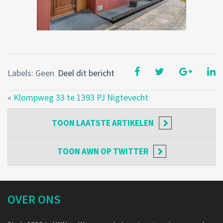
Labels: Geen
Deel dit bericht
«
Klompweg 33 te 1393 PJ Nigtevecht
TOON
LAATSTE ARTIKELEN
TOON
AWN OP TWITTER
OVER ONS