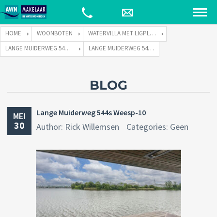
HOME
WOONBOTEN
WATERVILLA MET LIGPLAATS
LANGE MUIDERWEG 544 TE 1382 LC WEESP
LANGE MUIDERWEG 544S WEESP-10
BLOG
Lange Muiderweg 544s Weesp-10
MEI
30
Author: Rick Willemsen
Categories: Geen