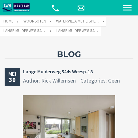
HOME
WOONBOTEN
WATERVILLA MET LIGPLAATS
LANGE MUIDERWEG 544 TE 1382 LC WEESP
LANGE MUIDERWEG 544S WEESP-18
BLOG
Lange Muiderweg 544s Weesp-18
MEI
30
Author: Rick Willemsen
Categories: Geen