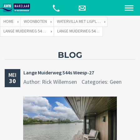
HOME
WOONBOTEN
WATERVILLA MET LIGPLAATS
LANGE MUIDERWEG 544 TE 1382 LC WEESP
LANGE MUIDERWEG 544S WEESP-27
BLOG
Lange Muiderweg 544s Weesp-27
MEI
30
Author: Rick Willemsen
Categories: Geen