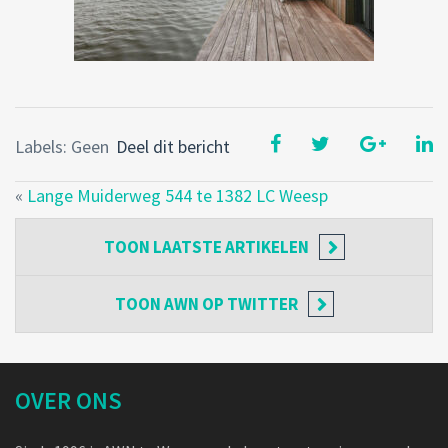
Labels: Geen
Deel dit bericht
«
Lange Muiderweg 544 te 1382 LC Weesp
TOON
LAATSTE ARTIKELEN
TOON
AWN OP TWITTER
OVER ONS