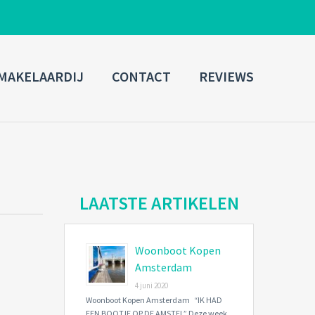
ADMIN LOGIN
MAKELAARDIJ
CONTACT
REVIEWS
Username
Password
Connect with:
LAATSTE ARTIKELEN
Woonboot Kopen
Forgot
SIGN IN
password?
Amsterdam
4 juni 2020
Remember me
Woonboot Kopen Amsterdam “IK HAD
EEN BOOTJE OP DE AMSTEL” Deze week