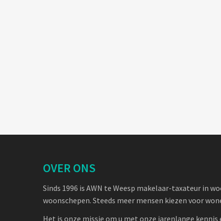
OVER ONS
Sinds 1996 is AWN te Weesp makelaar-taxateur in w
woonschepen. Steeds meer mensen kiezen voor wone
Het is onze missie om u met onze jarenlange kennis 