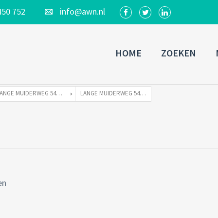
450 752
info@awn.nl
HOME
ZOEKEN
LANGE MUIDERWEG 544 TE 1382 LC WEESP
LANGE MUIDERWEG 544S WEESP-29
en