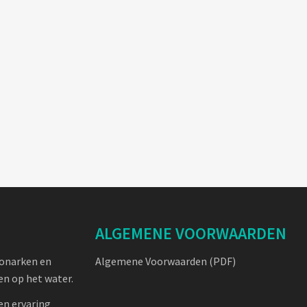
ALGEMENE VOORWAARDEN
oonarken en
Algemene Voorwaarden (PDF)
n op het water.
en ervaring