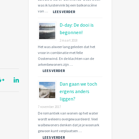
was ik luistervink bij een balkonscène
van …
LEES VERDER
D-day: De dooi is
begonnen!
2 maart 2018
Het was alweer lang geleden dat het
vroor in combinatie met felle
Oostenwind. En de klachten van de
arkenbewoners zijn …
LEES VERDER
Dan gaan we toch
ergens anders
liggen?
7 november 2017
De romantiek van wonen op het water
wordt weleens overgewaardeerd. Veel
walbewoners denken dat je je woonark
gewoon kunt verplaatsen …
LEES VERDER