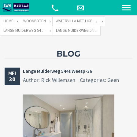
HOME
WOONBOTEN
WATERVILLA MET LIGPLAATS
LANGE MUIDERWEG 544 TE 1382 LC WEESP
LANGE MUIDERWEG 544S WEESP-36
BLOG
Lange Muiderweg 544s Weesp-36
MEI
30
Author: Rick Willemsen
Categories: Geen