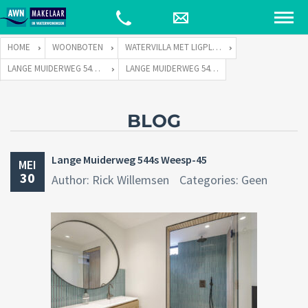
HOME
WOONBOTEN
WATERVILLA MET LIGPLAATS
LANGE MUIDERWEG 544 TE 1382 LC WEESP
LANGE MUIDERWEG 544S WEESP-45
BLOG
Lange Muiderweg 544s Weesp-45
MEI
30
Author: Rick Willemsen
Categories: Geen