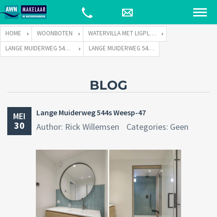
HOME
WOONBOTEN
WATERVILLA MET LIGPLAATS
LANGE MUIDERWEG 544 TE 1382 LC WEESP
LANGE MUIDERWEG 544S WEESP-47
BLOG
Lange Muiderweg 544s Weesp-47
MEI
30
Author: Rick Willemsen
Categories: Geen