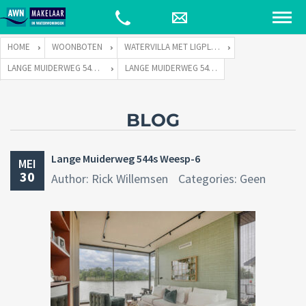
HOME
WOONBOTEN
WATERVILLA MET LIGPLAATS
LANGE MUIDERWEG 544 TE 1382 LC WEESP
LANGE MUIDERWEG 544S WEESP-6
BLOG
Lange Muiderweg 544s Weesp-6
MEI
30
Author: Rick Willemsen
Categories: Geen