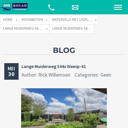
HOME
WOONBOTEN
WATERVILLA MET LIGPLAATS
LANGE MUIDERWEG 544 TE 1382 LC WEESP
LANGE MUIDERWEG 544S WEESP-61
BLOG
Lange Muiderweg 544s Weesp-61
MEI
30
Author: Rick Willemsen
Categories: Geen