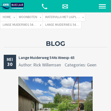
HOME
WOONBOTEN
WATERVILLA MET LIGPLAATS
LANGE MUIDERWEG 544 TE 1382 LC WEESP
LANGE MUIDERWEG 544S WEESP-65
BLOG
Lange Muiderweg 544s Weesp-65
MEI
30
Author: Rick Willemsen
Categories: Geen