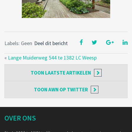
Labels: Geen
Deel dit bericht
«
Lange Muiderweg 544 te 1382 LC Weesp
TOON
LAATSTE ARTIKELEN
TOON
AWN OP TWITTER
OVER ONS