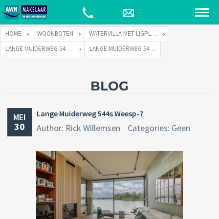
HOME
WOONBOTEN
WATERVILLA MET LIGPLAATS
LANGE MUIDERWEG 544 TE 1382 LC WEESP
LANGE MUIDERWEG 544S WEESP-7
BLOG
Lange Muiderweg 544s Weesp-7
MEI
30
Author: Rick Willemsen
Categories: Geen