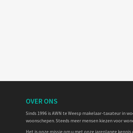
OVER ONS
Sinds 1996 is AWN te Weesp makelaar-taxateur in w
woonschepen. Steeds meer mensen kiezen voor wone
Het is onze missie om u met onze jarenlange kennis 