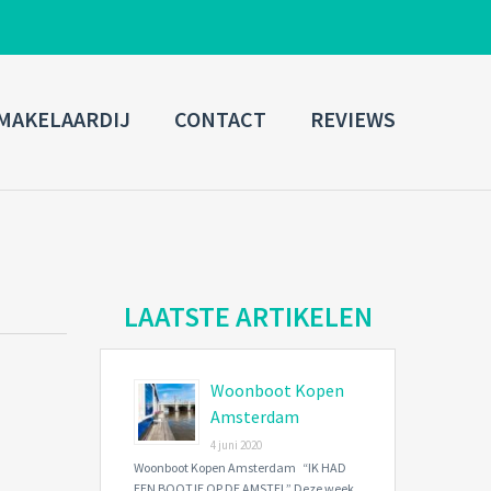
ADMIN LOGIN
MAKELAARDIJ
CONTACT
REVIEWS
Username
Password
Connect with:
LAATSTE ARTIKELEN
Woonboot Kopen
Forgot
SIGN IN
password?
Amsterdam
4 juni 2020
Remember me
Woonboot Kopen Amsterdam “IK HAD
EEN BOOTJE OP DE AMSTEL” Deze week