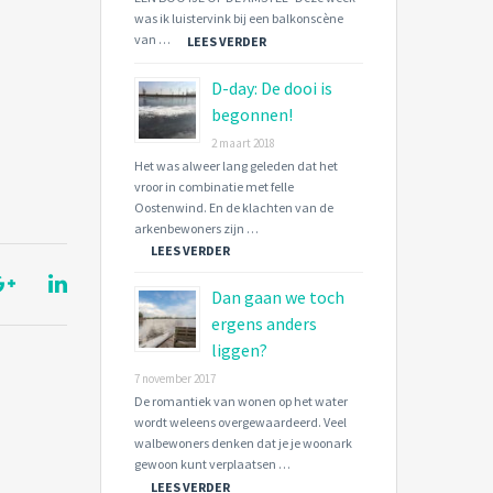
was ik luistervink bij een balkonscène
van …
LEES VERDER
D-day: De dooi is
begonnen!
2 maart 2018
Het was alweer lang geleden dat het
vroor in combinatie met felle
Oostenwind. En de klachten van de
arkenbewoners zijn …
LEES VERDER
Dan gaan we toch
ergens anders
liggen?
7 november 2017
De romantiek van wonen op het water
wordt weleens overgewaardeerd. Veel
walbewoners denken dat je je woonark
gewoon kunt verplaatsen …
LEES VERDER