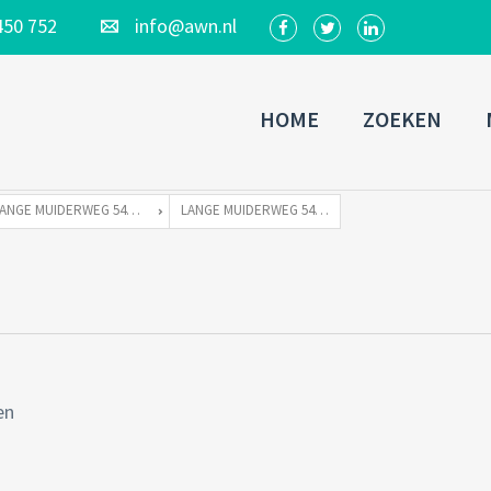
450 752
info@awn.nl
HOME
ZOEKEN
LANGE MUIDERWEG 544 TE 1382 LC WEESP
LANGE MUIDERWEG 544S WEESP-74
en