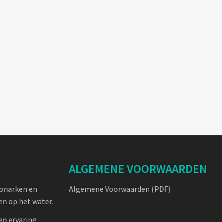
ALGEMENE VOORWAARDEN
oonarken en
Algemene Voorwaarden (PDF)
n op het water.
en ervaring