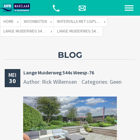
HOME
WOONBOTEN
WATERVILLA MET LIGPLAATS
LANGE MUIDERWEG 544 TE 1382 LC WEESP
LANGE MUIDERWEG 544S WEESP-76
BLOG
Lange Muiderweg 544s Weesp-76
MEI
30
Author: Rick Willemsen
Categories: Geen