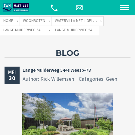
HOME
WOONBOTEN
WATERVILLA MET LIGPLAATS
LANGE MUIDERWEG 544 TE 1382 LC WEESP
LANGE MUIDERWEG 544S WEESP-78
BLOG
Lange Muiderweg 544s Weesp-78
MEI
30
Author: Rick Willemsen
Categories: Geen